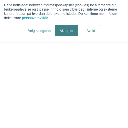
Dette nettstedet benytter informasjonskapsler (cookies) for å forbedre din
No items found.
brukeropplevelse og tilpasse innhold som tilbys deg i interne og eksterne
kanaler basert på hvordan du bruker nettstedet. Du kan finne mer info om
dette i våre
personvernvilkår
.
Cookie Settings
Velg kategorier
Aksepter
Avslå