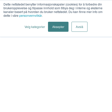
Driftssikre kommunikasjonsløsninger
Dette nettstedet benytter informasjonskapsler (cookies) for å forbedre din
brukeropplevelse og tilpasse innhold som tilbys deg i interne og eksterne
OT cybersikkerhet i VA
kanaler basert på hvordan du bruker nettstedet. Du kan finne mer info om
Kameraovervåking vann og avløp
dette i våre
personvernvilkår
.
Cookie Settings
Velg kategorier
Aksepter
Avslå