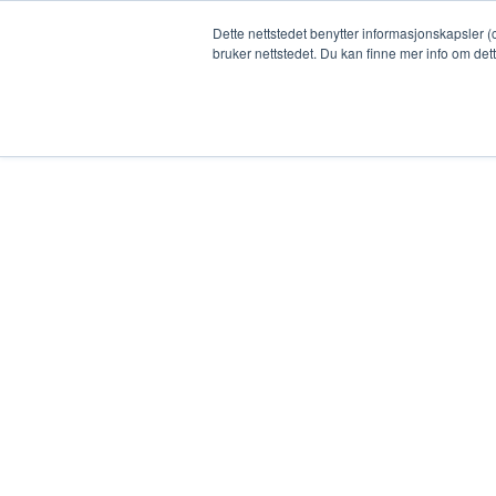
No items found.
Dette nettstedet benytter informasjonskapsler (
bruker nettstedet. Du kan finne mer info om det
Cookie Settings