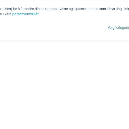
cookies) for å forbedre din brukeropplevelse og tilpasse innhold som tilbys deg i i
te i våre
personvernvilkår
.
Velg kategori