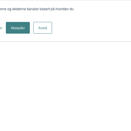
nterne og eksterne kanaler basert på hvordan du
er
Aksepter
Avslå