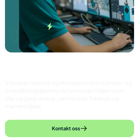
Kameraovervåking
Vi leverer robuste og skreddersydde kamera- og
overvåkningsløsning for krevende miljøer som
olje og gass, energi, samferdsel, havbruk og
marine miljøer.
Kontakt oss