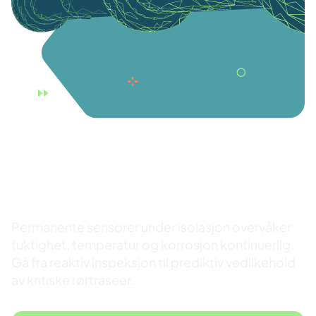
CUI-deteksjon og
korrosjonsovervåking
Permanente sensorer under isolasjon overvåker
fuktighet, temperatur og korrosjon kontinuerlig.
Gå fra reaktiv inspeksjon til prediktiv vedlikehold
av kritiske rørtraseer.