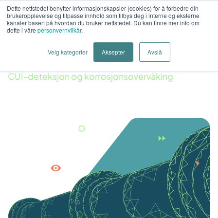
Dette nettstedet benytter informasjonskapsler (cookies) for å forbedre din
brukeropplevelse og tilpasse innhold som tilbys deg i interne og eksterne
kanaler basert på hvordan du bruker nettstedet. Du kan finne mer info om
dette i våre
personvernvilkår
.
Velg kategorier
Aksepter
Avslå
Hjem
Løsninger
Industri og produksjon
CUI-deteksjon og korrosjonsovervåking