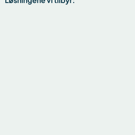
Løsningene vi tilbyr:
1 – Robuste nettverk
Les mer
2 – WeConnect