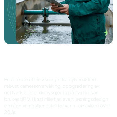
Løsninger for vann og
avløp
Er dere ute etter løsninger for cybersikkert,
robust kameraovervåking, oppgradering av
nettverk eller er du nysgjerrig på hva IoT kan
brukes til? Vi i Last Mile har levert løsningsdesign
og rådgivningstjenester for vann- og avløp i over
20 år.