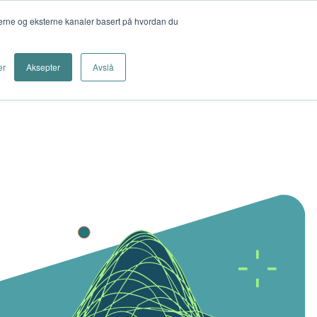
nterne og eksterne kanaler basert på hvordan du
Nettbutikk
Kontakt oss
er
Aksepter
Avslå