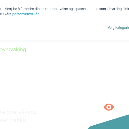
cookies) for å forbedre din brukeropplevelse og tilpasse innhold som tilbys deg i i
te i våre
personvernvilkår
.
Leveranse
Aktuelt
Om oss
Velg kategori
sovervåking
king av
erte overvåking.
et trafikk.