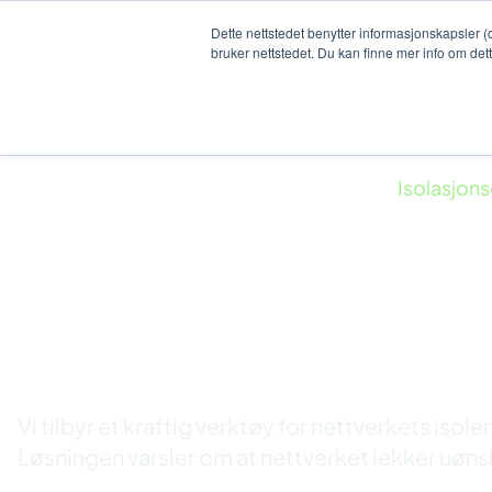
Dette nettstedet benytter informasjonskapsler (
bruker nettstedet. Du kan finne mer info om det
Kompetanse
Løsninger
Hjem
Kompetanse
Ot cybersikkerhet
Isolasjon
Isolasjonsovervå
OT-nett
Vi tilbyr et kraftig verktøy for nettverkets isol
Løsningen varsler om at nettverket lekker uønsk