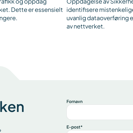
rafikk og oppdag
Oppdagelse av Sikkerhe
ket. Dette er essensielt
identifisere mistenkelig
engere.
uvanlig dataoverføring el
av nettverket.
aken
Fornavn
E-post
*
?