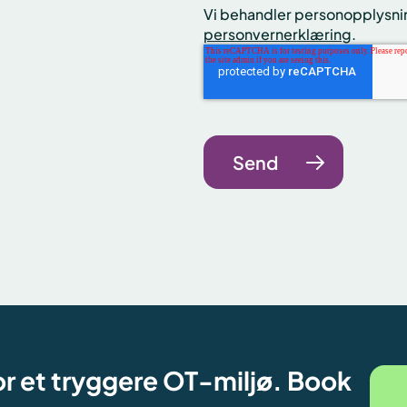
Vi behandler personopplysnin
personvernerklæring
.
or et tryggere OT-miljø. Book