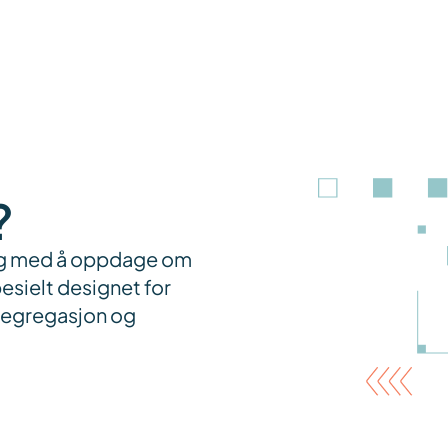
?
deg med å oppdage om
pesielt designet for
segregasjon og