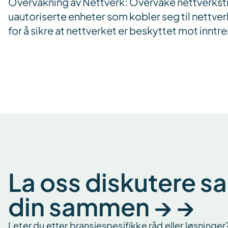
Overvåkning av Nettverk: Overvåke nettverkst
uautoriserte enheter som kobler seg til nettver
for å sikre at nettverket er beskyttet mot inntr
La oss diskutere s
din sammen → →
Leter du etter bransjespesifikke råd eller løsninger